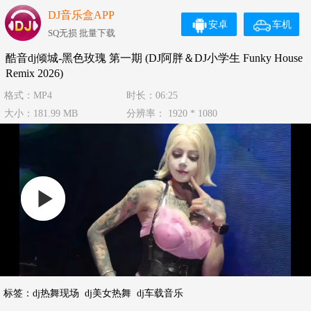
DJ音乐盒APP
安卓
车机
SQ无损 批量下载
酷音dj倾城-黑色玫瑰 第一期 (DJ阿胖＆DJ小学生 Funky House
Remix 2026)
格式：MP4
时长：06:25
大小：181.99 MB
分辨率： 1920 * 1080
标签：
dj热舞现场
dj美女热舞
dj车载音乐