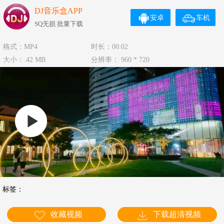
DJ音乐盒APP
安卓
车机
SQ无损 批量下载
格式：MP4
时长：00:02
大小：.42 MB
分辨率： 960 * 720
标签：
收藏视频
下载超清视频