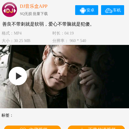
DJ音乐盒APP
安卓
车机
SQ无损 批量下载
善良不带刺就是软弱，爱心不带脑就是犯傻。
格式：MP4
时长：04:19
大小：30.25 MB
分辨率： 960 * 540
标签：