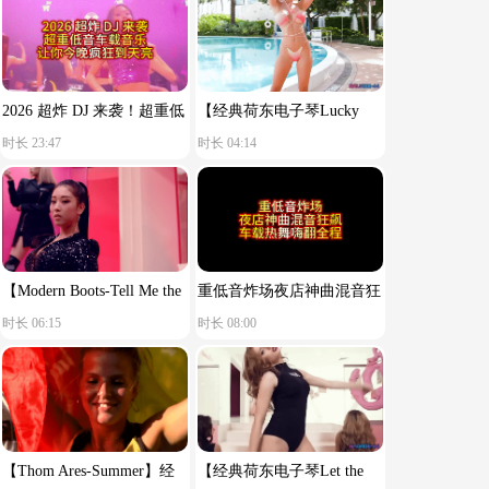
2026 超炸 DJ 来袭！超重低
【经典荷东电子琴Lucky
时长 23:47
时长 04:14
音车载音乐，让你今晚疯狂
star】舒服节奏
到天亮！
【Modern Boots-Tell Me the
重低音炸场夜店神曲混音狂
时长 06:15
时长 08:00
Reason You Said Goodbye】
飙车载热舞嗨翻全程
【Thom Ares-Summer】经
【经典荷东电子琴Let the