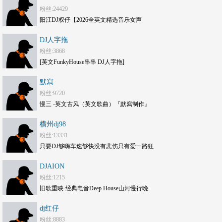
粉丝:24429
阳江DJ权仔【2026全英文精选音乐女声
《Electro劲嗨》享受极限魅力车载大碟】
DJ人字拖
粉丝:3868
[英文FunkyHouse串串 DJ人字拖]
默寫
粉丝:9720
慢三 -英文古风（英文歌曲）『默寫制作』
横州dj98
粉丝:13331
只要DJ够嗨车速够快没有悲伤只有爱一路狂
嗨DJ打碟套曲劲爆车载CD1749(横州
DJAION
DJ98Mix)
粉丝:1215
旧歌重映·经典电音Deep House山河慢行晚
风旅途串烧 DJAION
dj红仔
粉丝:8883