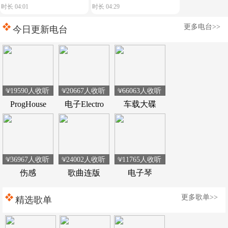
时长 04:01
时长 04:29
典荷东电音
music play】舒服节奏
更多电台>>
今日更新电台
19590人收听
20667人收听
66063人收听
ProgHouse
电子Electro
车载大碟
36967人收听
24002人收听
11765人收听
伤感
歌曲连版
电子琴
更多歌单>>
精选歌单