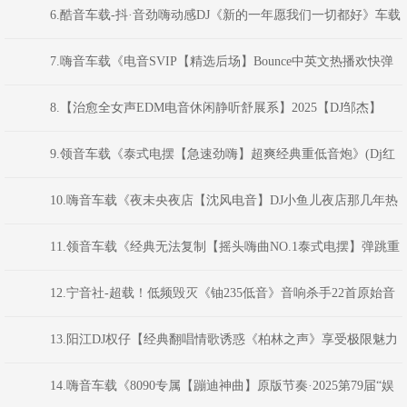
版】车载珍藏版
6.酷音车载-抖·音劲嗨动感DJ《新的一年愿我们一切都好》车载
靓碟-Dj小峰
7.嗨音车载《电音SVIP【精选后场】Bounce中英文热播欢快弹
弹弹MS CLUB思路串烧》 河南Dj彦航
8.【治愈全女声EDM电音休闲静听舒展系】2025【DJ邹杰】
9.领音车载《泰式电摆【急速劲嗨】超爽经典重低音炮》(Dj红
仔Mix)
10.嗨音车载《夜未央夜店【沈风电音】DJ小鱼儿夜店那几年热
打英文车载电音串烧》 河南Dj彦航
11.领音车载《经典无法复制【摇头嗨曲NO.1泰式电摆】弹跳重
低音》(Dj红仔Mix)
12.宁音社-超载！低频毁灭《铀235低音》音响杀手22首原始音
频等离子低音炮-DJ余意
13.阳江DJ权仔【经典翻唱情歌诱惑《柏林之声》享受极限魅力
车载DJ大碟】
14.嗨音车载《8090专属【蹦迪神曲】原版节奏·2025第79届“娱