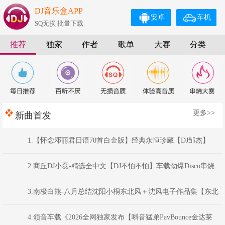
DJ音乐盒APP
安卓
车机
SQ无损 批量下载
推荐
独家
作者
歌单
大赛
分类
更多>>
新曲首发
1.【怀念邓丽君日语70首白金版】经典永恒珍藏【DJ邹杰】
2.商丘DJ小磊-精选全中文【DJ不怕不怕】车载劲爆Disco串烧
Mix
3.南极白熊-八月总结沈阳小桐东北风＋沈风电子作品集【东北
俊丫头.东北神曲.挖曲麻菜的玉芬.东北的爷们】
4.领音车载《2026全网独家发布【唞音猛弟PavBounce金达莱