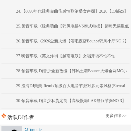
子100分钟夜店汽车音乐串烧》福建DJ阿财
24.【8090年代经典金曲伤感情歌沧桑女声捌】2026【DJ邹杰】
25.领音车载《经典嗨曲【韩风电摇VS泰式电摆】超嗨无损重低
音炮》(Dj红仔Mix)
26.领音车载《2026全新火爆【酒吧夜店Bounce韩风小厅NO.2】
硬核劲电弹跳电音(Dj音少Mix)
27.嗨音车载《英文炸街【越南电鼓】女唱开场不怕不怕
VNHouse混音车载串烧大碟》 河南DJ彦航
28.领音车载 Dj音少全新改编【韩风土嗨Bounce火爆全网MC小
洲经典语录】现场喊麦跳舞大碟
29.澄海DJ美美-Remix顶级百大电音节派对多元素风格(Eternal
Night)商业蹦迪连版串烧
30.领音车载 Dj音少私货定制【高级慢嗨LAK舒服节奏NO.3】
弹跳越鼓VK电音
更多作者>>
活跃DJ作者
DJTommie