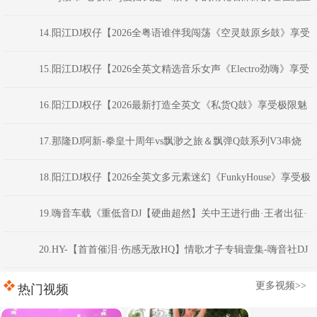
之中FunkyHouse串烧
14.阳江DJ权仔【2026全粤语谁伴我闯荡《空灵鼓原乡鼓》享受
极限魅力车载大碟】
15.阳江DJ权仔【2026全英文精选音乐女声《Electro劲嗨》享受
极限魅力车载大碟】
16.阳江DJ权仔【2026最新打造全英文《私货Q鼓》享受极限魅
力车载大碟】
17.那隆DJ阿新-拳皇十周年vs飘渺之旅＆飘弹Q鼓系列V3串烧
18.阳江DJ权仔【2026全英文多元素迷幻《FunkyHouse》享受极
限魅力车载大碟】
19.嗨音车载《重低音DJ【硬曲超然】关中王进行曲·王者出征·
慢到快开车不犯困英文串烧》 河南Dj彦航
20.HY-【首首催泪·伤感无敌HQ】情歌才子专辑壹集-嗨音社DJ
彦航
更多视频>>
热门视频