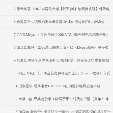
花】最新反排TechHouse电音嗨曲》(Dj音少Mix)
5.领音车载《2026全网最火爆【我要验牌·给我擦皮鞋】韩风电
音派对Bounce弹跳重低音》(Dj红仔Mix)
6.色海音乐→顶级洒吧重低音嗨曲!让你扭起来(DJ小曾Mix)
7.C.Y.S.Megamix.音乐串烧(2006).VOL.38(全球电音精选合辑)
8.阳江DJ权仔【2026港台翻唱百听不厌《Electro劲嗨》享受极
限魅力车载大碟】
9.只要DJ够嗨车速够快没有悲伤只有爱一路狂嗨DJ打碟套曲劲
爆车载CD1749(横州DJ98Mix)
10.阳江DJ权仔【2026全英文超嗨迷幻上头《Electro劲嗨》享受
极限魅力车载大碟】
11.旧歌重映·经典电音Deep House山河慢行晚风旅途串烧
DJAION
12.南极白熊-经典老歌带DJ独属于那个时代的浪漫【童年.中华
民谣.曼莉.九妹.天涯.少年壮志不言愁】
13.Dj筱布-老歌带dj慢摇我是一颗小小的雨花石深深的埋在泥土