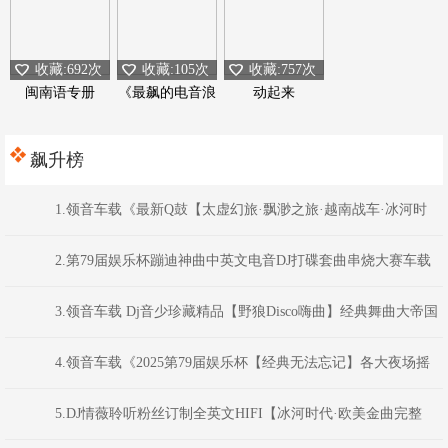
收藏:692次
收藏:105次
收藏:757次
闽南语专册
《最飙的电音浪
动起来
潮》
飙升榜
1.领音车载《最新Q鼓【太虚幻旅·飘渺之旅·越南战车·冰河时
代】Dj浩仔Dj超仔DJ阿圣Dj阿衍》颍上DJ虹君
2.第79届娱乐杯蹦迪神曲中英文电音DJ打碟套曲串烧大赛车载
CD1386(横州DJ98Mix)
3.领音车载 Dj音少珍藏精品【野狼Disco嗨曲】经典舞曲大帝国
系列
4.领音车载《2025第79届娱乐杯【经典无法忘记】各大夜场摇
头蹦迪嗨曲》(Dj音少Mix)
5.DJ情薇聆听粉丝订制全英文HIFI【冰河时代·欧美金曲完整