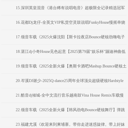
乐杯”蹦迪神曲串烧大赛》河南Dj彦航
15.深圳英皇混音《港台稀有说唱电音》超极限全记录精选冠军
舞曲 DjKatie
16.花都Dj龙仔-全英文VIP私货空灵鼓说唱FunkyHouse慢摇串烧
17.领音车载《2025火爆沈阳【斯卡拉夜店Bounce硬核劲嗨电子
NO.1】弹跳重低音》(Dj音少Mix)
18.湛江dj小奇House见色起意【2025第79届“娱乐杯”蹦迪神曲低
音炮制说唱串烧大赛】
19.领音车载《2025全新火爆【奥斯卡酒吧Mashup.Bounce硬核土
嗨NO.4】劲爆电音》(Dj音少Mix)
20.岑溪DJ谢少-2025Q-dance25周年全球顶尖超级硬核Hardstyle
系列Хакеры混音
21.酷音dj倾城-全中文流行音乐越南鼓Vina House Remix车载慢
摇舞曲串烧
22.领音车载《2025全新火爆【韩风劲电Bounce硬核舞厅】弹跳
重低音》(Dj音少Mix)
23.福建尤溪《欢迎来到柬埔寨。带你走进迷惑旋律。带上好妹