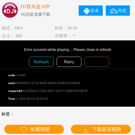
DJ音乐盒APP
安卓
车机
SQ无损 批量下载
格式：MP4
时长：00:00
大小： MB
分辨率： *
Error occured while playing， Please close or refresh
Refresh
Retry
Diagnosis
code：
4400
uuid:
E99D9F0C-6719-4E85-B666-AD5B512A4BA9
requestId:
5239EE43-79DD-4B27-9ACF-1EBE695CBF2F
Time：
2026-08-10 04:35:53
标签：
收藏视频
下载超清视频