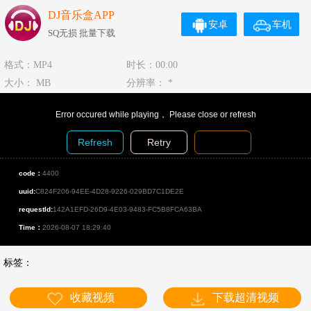
DJ音乐盒APP
安卓
车机
SQ无损 批量下载
格式：MP4
时长：00:00
大小： MB
分辨率： *
Error occured while playing， Please close or refresh
Refresh
Retry
Diagnosis
code：
4400
uuid:
C824F206-94EE-4D28-9226-029BD7C1DE2E
requestId:
142A1EFD-26D9-4E03-9483-FC5B8FCA63BA
Time：
2026-08-07 18:29:40
标签：
收藏视频
下载超清视频