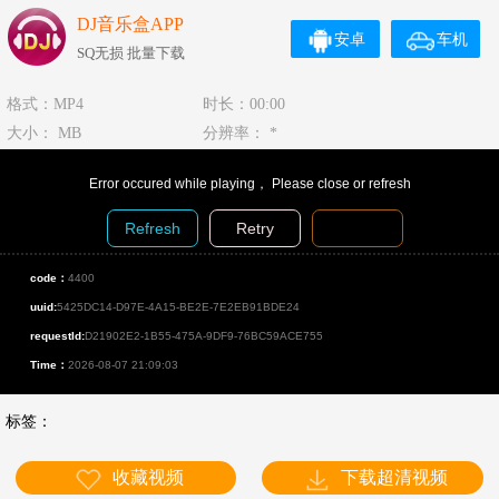
DJ音乐盒APP
安卓
车机
SQ无损 批量下载
格式：MP4
时长：00:00
大小： MB
分辨率： *
Error occured while playing， Please close or refresh
Refresh
Retry
Diagnosis
code：
4400
uuid:
5425DC14-D97E-4A15-BE2E-7E2EB91BDE24
requestId:
D21902E2-1B55-475A-9DF9-76BC59ACE755
Time：
2026-08-07 21:09:03
标签：
收藏视频
下载超清视频