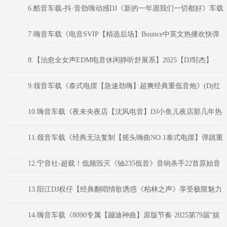
版】车载珍藏版
6.酷音车载-抖·音劲嗨动感DJ《新的一年愿我们一切都好》车载
靓碟-Dj小峰
7.嗨音车载《电音SVIP【精选后场】Bounce中英文热播欢快弹
弹弹MS CLUB思路串烧》 河南Dj彦航
8.【治愈全女声EDM电音休闲静听舒展系】2025【DJ邹杰】
9.领音车载《泰式电摆【急速劲嗨】超爽经典重低音炮》(Dj红
仔Mix)
10.嗨音车载《夜未央夜店【沈风电音】DJ小鱼儿夜店那几年热
打英文车载电音串烧》 河南Dj彦航
11.领音车载《经典无法复制【摇头嗨曲NO.1泰式电摆】弹跳重
低音》(Dj红仔Mix)
12.宁音社-超载！低频毁灭《铀235低音》音响杀手22首原始音
频等离子低音炮-DJ余意
13.阳江DJ权仔【经典翻唱情歌诱惑《柏林之声》享受极限魅力
车载DJ大碟】
14.嗨音车载《8090专属【蹦迪神曲】原版节奏·2025第79届“娱