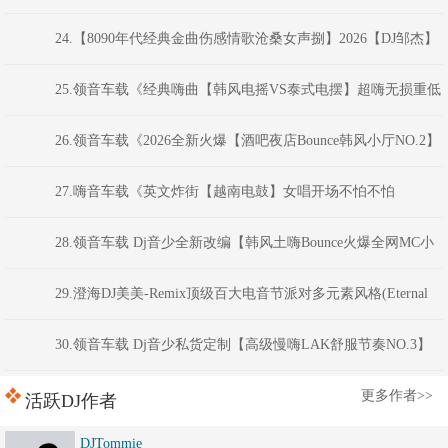
子100分钟夜店汽车音乐串烧》福建DJ阿财
24.【8090年代经典金曲伤感情歌沧桑女声捌】2026【DJ邹杰】
25.领音车载《经典嗨曲【韩风电摇VS泰式电摆】超嗨无损重低
音炮》(Dj红仔Mix)
26.领音车载《2026全新火爆【酒吧夜店Bounce韩风小厅NO.2】
硬核劲电弹跳电音(Dj音少Mix)
27.嗨音车载《英文炸街【越南电鼓】女唱开场不怕不怕
VNHouse混音车载串烧大碟》 河南DJ彦航
28.领音车载 Dj音少全新改编【韩风土嗨Bounce火爆全网MC小
洲经典语录】现场喊麦跳舞大碟
29.澄海DJ美美-Remix顶级百大电音节派对多元素风格(Eternal
Night)商业蹦迪连版串烧
30.领音车载 Dj音少私货定制【高级慢嗨LAK舒服节奏NO.3】
弹跳越鼓VK电音
更多作者>>
活跃DJ作者
DJTommie