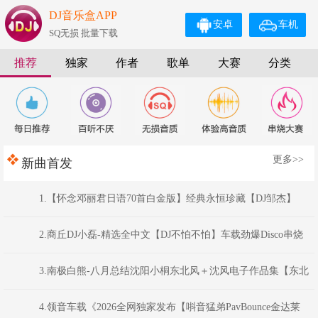
DJ音乐盒APP
安卓
车机
SQ无损 批量下载
推荐
独家
作者
歌单
大赛
分类
更多>>
新曲首发
1.【怀念邓丽君日语70首白金版】经典永恒珍藏【DJ邹杰】
2.商丘DJ小磊-精选全中文【DJ不怕不怕】车载劲爆Disco串烧
Mix
3.南极白熊-八月总结沈阳小桐东北风＋沈风电子作品集【东北
俊丫头.东北神曲.挖曲麻菜的玉芬.东北的爷们】
4.领音车载《2026全网独家发布【唞音猛弟PavBounce金达莱