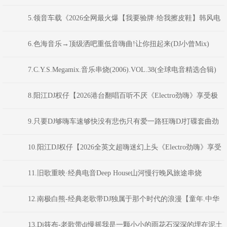
花】最新反排TechHouse电音嗨曲》(Dj音少Mix)
5.领音车载《2026全网最火爆【我要验牌·给我擦皮鞋】韩风电
音派对Bounce弹跳重低音》(Dj红仔Mix)
6.色海音乐→顶级洒吧重低音嗨曲!让你扭起来(DJ小曾Mix)
7.C.Y.S.Megamix.音乐串烧(2006).VOL.38(全球电音精选合辑)
8.阳江DJ权仔【2026港台翻唱百听不厌《Electro劲嗨》享受极
限魅力车载大碟】
9.只要DJ够嗨车速够快没有悲伤只有爱一路狂嗨DJ打碟套曲劲
爆车载CD1749(横州DJ98Mix)
10.阳江DJ权仔【2026全英文超嗨迷幻上头《Electro劲嗨》享受
极限魅力车载大碟】
11.旧歌重映·经典电音Deep House山河慢行晚风旅途串烧
DJAION
12.南极白熊-经典老歌带DJ独属于那个时代的浪漫【童年.中华
民谣.曼莉.九妹.天涯.少年壮志不言愁】
13.Dj筱布-老歌带dj慢摇我是一颗小小的雨花石深深的埋在泥土