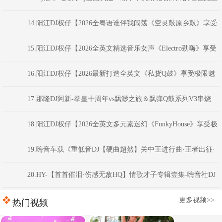
之中FunkyHouse串烧
14.阳江DJ权仔【2026全粤语谁伴我闯荡《空灵鼓原乡鼓》享受
极限魅力车载大碟】
15.阳江DJ权仔【2026全英文精选音乐女声《Electro劲嗨》享受
极限魅力车载大碟】
16.阳江DJ权仔【2026最新打造全英文《私货Q鼓》享受极限魅
力车载大碟】
17.那隆DJ阿新-拳皇十周年vs飘渺之旅＆飘弹Q鼓系列V3串烧
18.阳江DJ权仔【2026全英文多元素迷幻《FunkyHouse》享受极
限魅力车载大碟】
19.嗨音车载《重低音DJ【硬曲超然】关中王进行曲·王者出征·
慢到快开车不犯困英文串烧》 河南Dj彦航
20.HY-【首首催泪·伤感无敌HQ】情歌才子专辑壹集-嗨音社DJ
彦航
更多视频>>
热门视频