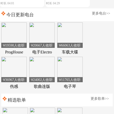
时长 04:01
时长 04:29
典荷东电音
music play】舒服节奏
更多电台>>
今日更新电台
19590人收听
20667人收听
66063人收听
ProgHouse
电子Electro
车载大碟
36967人收听
24002人收听
11765人收听
伤感
歌曲连版
电子琴
更多歌单>>
精选歌单