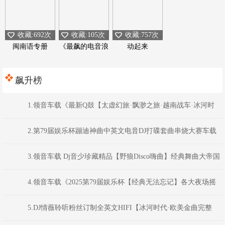
收藏:692次
收藏:105次
收藏:757次
闽南语专册
《最飙的电音浪
动起来
潮》
飙升榜
1.领音车载《最新Q鼓【太虚幻旅·飘渺之旅·越南战车·冰河时
代】Dj浩仔Dj超仔DJ阿圣Dj阿衍》颍上DJ虹君
2.第79届娱乐杯蹦迪神曲中英文电音DJ打碟套曲串烧大赛车载
CD1386(横州DJ98Mix)
3.领音车载 Dj音少珍藏精品【野狼Disco嗨曲】经典舞曲大帝国
系列
4.领音车载《2025第79届娱乐杯【经典无法忘记】各大夜场摇
头蹦迪嗨曲》(Dj音少Mix)
5.DJ情薇聆听粉丝订制全英文HIFI【冰河时代·欧美金曲完整