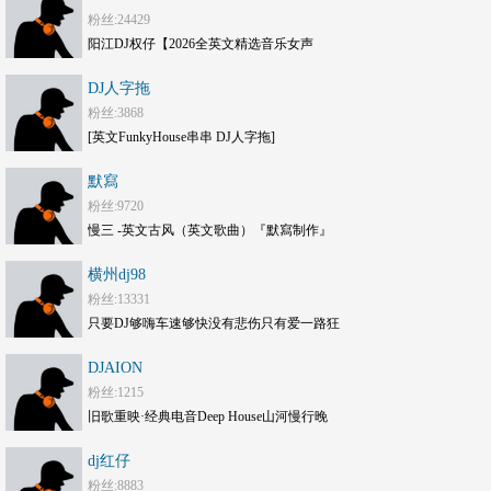
粉丝:24429
阳江DJ权仔【2026全英文精选音乐女声
《Electro劲嗨》享受极限魅力车载大碟】
DJ人字拖
粉丝:3868
[英文FunkyHouse串串 DJ人字拖]
默寫
粉丝:9720
慢三 -英文古风（英文歌曲）『默寫制作』
横州dj98
粉丝:13331
只要DJ够嗨车速够快没有悲伤只有爱一路狂
嗨DJ打碟套曲劲爆车载CD1749(横州
DJAION
DJ98Mix)
粉丝:1215
旧歌重映·经典电音Deep House山河慢行晚
风旅途串烧 DJAION
dj红仔
粉丝:8883