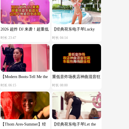
2026 超炸 DJ 来袭！超重低
【经典荷东电子琴Lucky
时长 23:47
时长 04:14
音车载音乐，让你今晚疯狂
star】舒服节奏
到天亮！
【Modern Boots-Tell Me the
重低音炸场夜店神曲混音狂
时长 06:15
时长 08:00
Reason You Said Goodbye】
飙车载热舞嗨翻全程
【Thom Ares-Summer】经
【经典荷东电子琴Let the