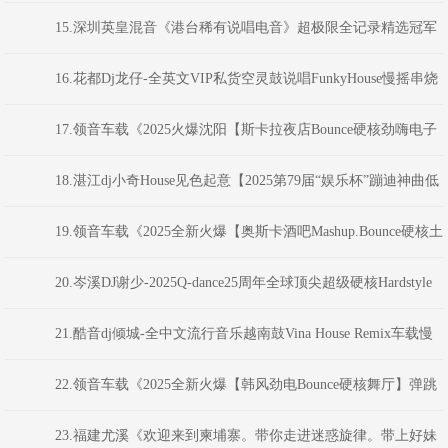
乐杯”蹦迪神曲串烧大赛》河南Dj彦航
15.深圳英皇混音《港台稀有说唱电音》超极限全记录精选冠军
舞曲 DjKatie
16.花都Dj龙仔-全英文VIP私货空灵鼓说唱FunkyHouse慢摇串烧
17.领音车载《2025火爆沈阳【斯卡拉夜店Bounce硬核劲嗨电子
NO.1】弹跳重低音》(Dj音少Mix)
18.湛江dj小奇House见色起意【2025第79届“娱乐杯”蹦迪神曲低
音炮制说唱串烧大赛】
19.领音车载《2025全新火爆【奥斯卡酒吧Mashup.Bounce硬核土
嗨NO.4】劲爆电音》(Dj音少Mix)
20.岑溪DJ谢少-2025Q-dance25周年全球顶尖超级硬核Hardstyle
系列Хакеры混音
21.酷音dj倾城-全中文流行音乐越南鼓Vina House Remix车载慢
摇舞曲串烧
22.领音车载《2025全新火爆【韩风劲电Bounce硬核舞厅】弹跳
重低音》(Dj音少Mix)
23.福建尤溪《欢迎来到柬埔寨。带你走进迷惑旋律。带上好妹