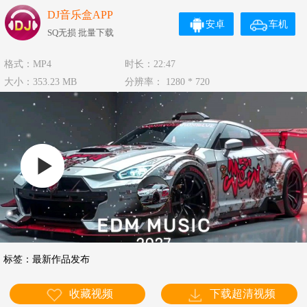
DJ音乐盒APP
安卓
车机
SQ无损 批量下载
格式：MP4
时长：22:47
大小：353.23 MB
分辨率： 1280 * 720
标签：
最新作品发布
收藏视频
下载超清视频