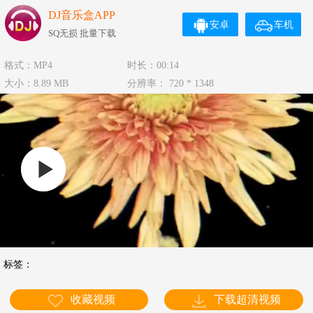
DJ音乐盒APP
安卓
车机
SQ无损 批量下载
格式：MP4
时长：00:14
大小：8.89 MB
分辨率： 720 * 1348
标签：
收藏视频
下载超清视频