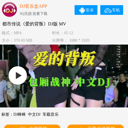
DJ音乐盒APP
安卓
车机
SQ无损 批量下载
都市传说《爱的背叛》DJ版 MV
格式：MP4
时长：05:12
大小：370.69 MB
分辨率： 1080 * 1920
标签：
DJ棒棒
中文DJ
车载音乐