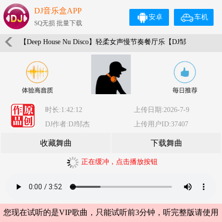
DJ音乐盒APP
安卓
车机
SQ无损 批量下载
【Deep House Nu Disco】轻柔女声慢节奏餐厅乐【DJ邹
杰】
时长:1:42:12
上传日期:2026-7-9
DJ作者:DJ邹杰
上传用户ID:37407
收藏舞曲
下载舞曲
正在缓冲，点击播放按钮
您现在试听的是VIP歌曲，只能试听前3分钟，听完整版请使用