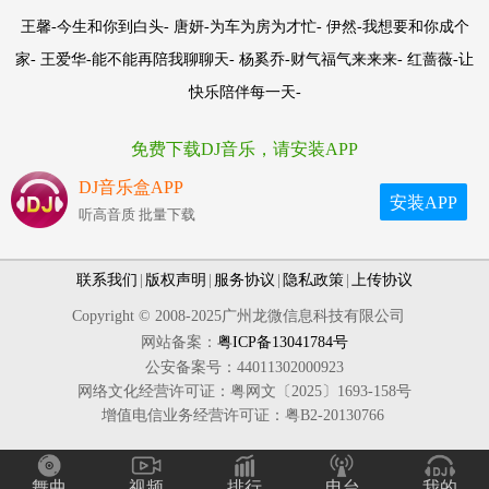
王馨-今生和你到白头- 唐妍-为车为房为才忙- 伊然-我想要和你成个
家- 王爱华-能不能再陪我聊聊天- 杨奚乔-财气福气来来来- 红蔷薇-让
快乐陪伴每一天-
免费下载DJ音乐，请安装APP
DJ音乐盒APP
安装APP
听高音质 批量下载
联系我们
|
版权声明
|
服务协议
|
隐私政策
|
上传协议
Copyright © 2008-2025广州龙微信息科技有限公司
网站备案：
粤ICP备13041784号
公安备案号：44011302000923
网络文化经营许可证：粤网文〔2025〕1693-158号
增值电信业务经营许可证：粤B2-20130766
舞曲
视频
排行
电台
我的