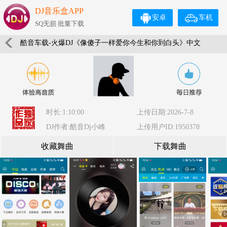
DJ音乐盒APP
安卓
车机
SQ无损 批量下载
酷音车载-火爆DJ《像傻子一样爱你今生和你到白头》中文
车载靓碟-Dj小峰
时长:1:10:00
上传日期:2026-7-8
DJ作者:酷音Dj小峰
上传用户ID:1950378
收藏舞曲
下载舞曲