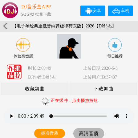
DJ音乐盒APP
安卓
车机
SQ无损 批量下载
【电子琴经典重低音纯弹旋律荷东版】2026【DJ邹杰】
时长:2:09:49
上传日期:2026-6-3
DJ作者:DJ邹杰
上传用户ID:37407
收藏舞曲
下载舞曲
正在缓冲，点击播放按钮
标准音质
高清音质