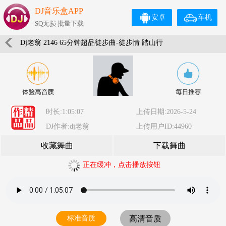
DJ音乐盒APP
安卓
车机
SQ无损 批量下载
Dj老翁 2146 65分钟超品徒步曲-徒步情 踏山行
时长:1:05:07
上传日期:2026-5-24
DJ作者:dj老翁
上传用户ID:44960
收藏舞曲
下载舞曲
正在缓冲，点击播放按钮
标准音质
高清音质