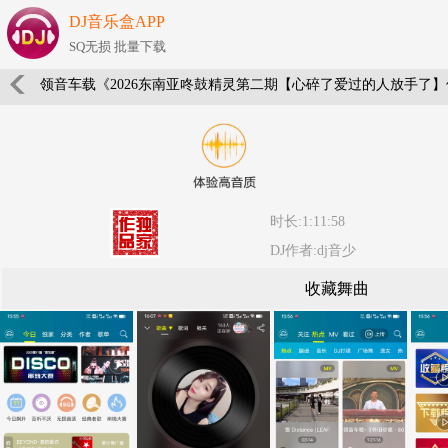
DJ音乐盒APP
SQ无损 批量下载
领音车载《2026东南亚咚鼓精灵第二期【心碎了爱过的人放手了】伤感
时长:1:11:58
DJ作者:dj音少
收藏舞曲