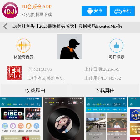
DJ音乐盒APP
安卓
车机
SQ无损 批量下载
DJ美蛙鱼头【2026最嗨摇头感觉】震撼极品ExentedMix伤
感情歌男女《原创制作》独家音乐串烧To.14
时长:1:01:05
上传日期:2026-5-9
DJ作者:dj美蛙鱼头
上传用户ID:445732
收藏舞曲
下载舞曲