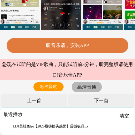
听音乐请，安装APP
您现在试听的是VIP歌曲，只能试听前3分钟，听完整版请使用
DJ音乐盒APP
标准音质
高清音质
上一首
下一首
最近播放
清空
1.DJ美蛙鱼头【2026最嗨摇头感觉】震撼极品Ex