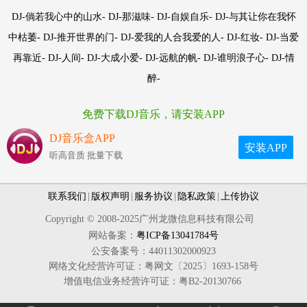
DJ-倘若我心中的山水- DJ-那滋味- DJ-自娱自乐- DJ-与其让你在我怀
中枯萎- DJ-推开世界的门- DJ-爱我的人合我爱的人- DJ-红妆- DJ-当爱
再靠近- DJ-人间- DJ-大成小爱- DJ-远航的帆- DJ-谁明浪子心- DJ-情
醉-
免费下载DJ音乐，请安装APP
DJ音乐盒APP
安装APP
听高音质 批量下载
联系我们
|
版权声明
|
服务协议
|
隐私政策
|
上传协议
Copyright © 2008-2025广州龙微信息科技有限公司
网站备案：
粤ICP备13041784号
公安备案号：44011302000923
网络文化经营许可证：粤网文〔2025〕1693-158号
增值电信业务经营许可证：粤B2-20130766