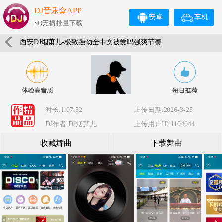
DJ音乐盒APP
安卓
车机
SQ无损 批量下载
西安DJ烟萧儿-极致强劲全中文被爱吗强爽节奏
时长:1:07:52
上传日期:2026-3-25
DJ作者:DJ烟萧儿
上传用户ID:1104044
收藏舞曲
下载舞曲