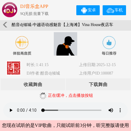
DJ音乐盒APP
安卓
车机
SQ无损 批量下载
酷音dj倾城-中越语动感魅音【上海滩】Vina House夜店车
载极强重低音舞曲串烧
时长:1:41:15
上传日期:2025-12-15
DJ作者:酷音dj倾城
上传用户ID:100087
收藏舞曲
下载舞曲
正在缓冲，点击播放按钮
您现在试听的是VIP歌曲，只能试听前3分钟，听完整版请使用