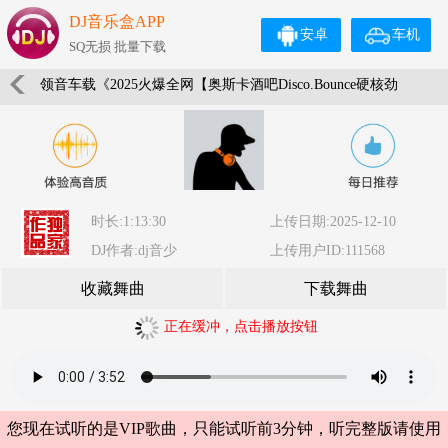
DJ音乐盒APP
安卓
车机
SQ无损 批量下载
领音车载《2025火爆全网【奥斯卡酒吧Disco.Bounce硬核劲
嗨NO.9】弹跳重低音》(Dj音少Mix)
时长:1:13:30
上传日期:2025-12-10
DJ作者:dj音少
上传用户ID:111568
收藏舞曲
下载舞曲
正在缓冲，点击播放按钮
您现在试听的是VIP歌曲，只能试听前3分钟，听完整版请使用