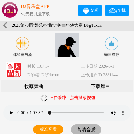
DJ音乐盒APP
安卓
车机
SQ无损 批量下载
2025第79届“娱乐杯”蹦迪神曲串烧大赛 DJ@luxun
时长:1:07:37
上传日期:2026-6-1
DJ作者:DJ@luxun
上传用户ID:2881144
收藏舞曲
下载舞曲
正在缓冲，点击播放按钮
标准音质
高清音质