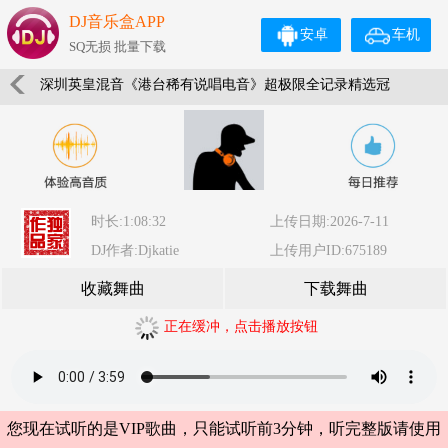
DJ音乐盒APP
安卓
车机
SQ无损 批量下载
深圳英皇混音《港台稀有说唱电音》超极限全记录精选冠
军舞曲 DjKatie
时长:1:08:32
上传日期:2026-7-11
DJ作者:Djkatie
上传用户ID:675189
收藏舞曲
下载舞曲
正在缓冲，点击播放按钮
您现在试听的是VIP歌曲，只能试听前3分钟，听完整版请使用