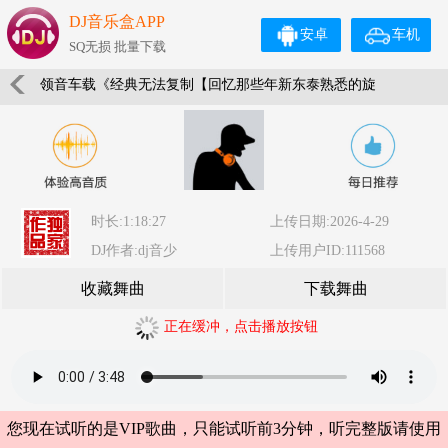
DJ音乐盒APP
安卓
车机
SQ无损 批量下载
领音车载《经典无法复制【回忆那些年新东泰熟悉的旋
律】超重低音嗨曲》(Dj音少Mix)
时长:1:18:27
上传日期:2026-4-29
DJ作者:dj音少
上传用户ID:111568
收藏舞曲
下载舞曲
正在缓冲，点击播放按钮
您现在试听的是VIP歌曲，只能试听前3分钟，听完整版请使用