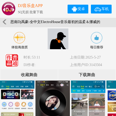
DJ音乐盒APP
安卓
车机
SQ无损 批量下载
思南Dj禹豪-全中文ElectroHouse音乐最初的温柔＆挪威的
森林跳舞慢摇专辑
时长:53:11
上传日期:2025-5-27
DJ作者:
上传用户ID:3143504
收藏舞曲
下载舞曲