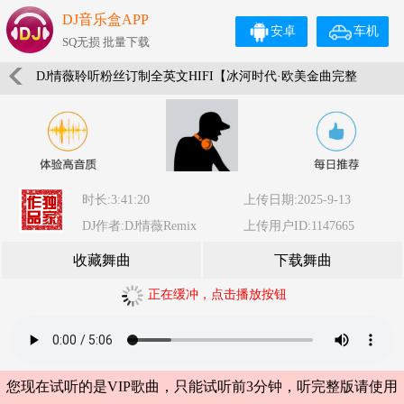
DJ音乐盒APP
安卓
车机
SQ无损 批量下载
DJ情薇聆听粉丝订制全英文HIFI【冰河时代·欧美金曲完整
版】车载珍藏版
时长:3:41:20
上传日期:2025-9-13
DJ作者:DJ情薇Remix
上传用户ID:1147665
收藏舞曲
下载舞曲
正在缓冲，点击播放按钮
您现在试听的是VIP歌曲，只能试听前3分钟，听完整版请使用