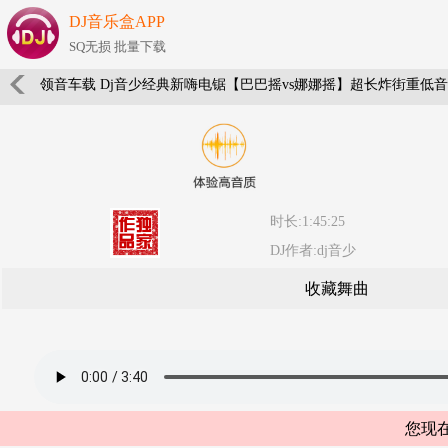
DJ音乐盒APP
SQ无损 批量下载
领音车载 Dj音少经典新嗨电锯【巴巴摇vs娜娜摇】超长炸街重低
时长:1:45:25
DJ作者:dj音少
收藏舞曲
您现在