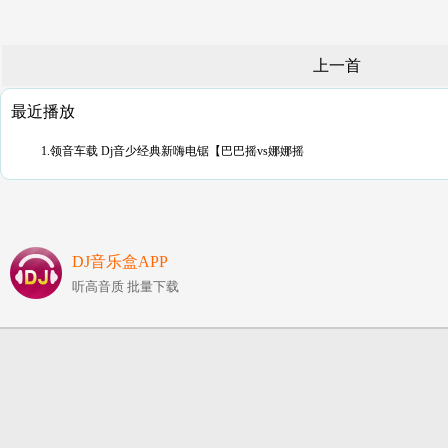
上一首
最近播放
1.领音车载 Dj音少经典新嗨电锯【巴巴摇vs娜娜摇
DJ音乐盒APP
听高音质 批量下载