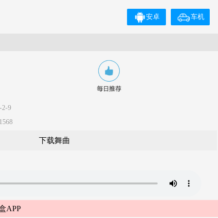
安卓
车机
2-9
568
下载舞曲
盒APP