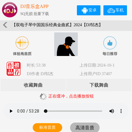
DJ音乐盒APP
安卓
车机
SQ无损 批量下载
【双电子琴中国国乐经典金曲贰】2024【DJ邹杰】
时长:53:38
上传日期:2024-10-1
DJ作者:DJ邹杰
上传用户ID:37407
收藏舞曲
下载舞曲
正在缓冲，点击播放按钮
标准音质
高清音质