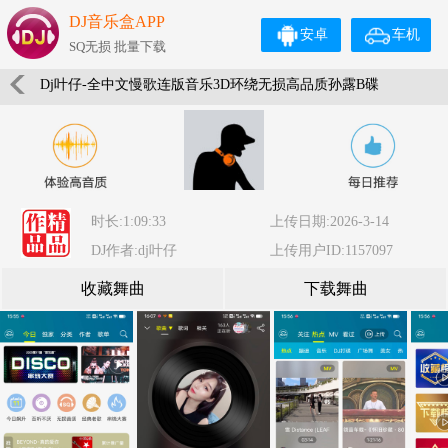
DJ音乐盒APP
安卓
车机
SQ无损 批量下载
Dj叶仔-全中文慢歌连版音乐3D环绕无损高品质孙露B碟
时长:1:09:33
上传日期:2026-3-14
DJ作者:dj叶仔
上传用户ID:1157097
收藏舞曲
下载舞曲