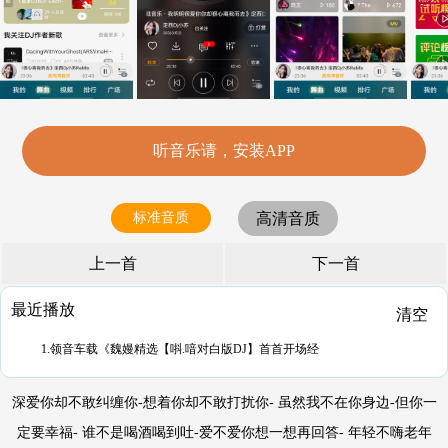
听音乐请，安装APP
标准音质
高清音质
上一首
下一首
最近播放
清空
1.领音车载《魏嫚精选【唞.喑对白版DJ】首首开场经
深爱你却不敢纠缠你-想着你却不敢打扰你- 虽然我不在你身边-但你一
定要幸福- 谁不是喝酒喝到吐-爱不爱你想一想再回答- 年轻不嗨老年