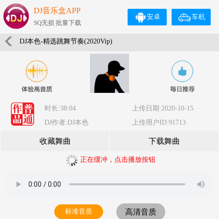
DJ音乐盒APP
安卓
车机
SQ无损 批量下载
DJ本色-精选跳舞节奏(2020Vip)
时长:38:04
上传日期:2020-10-15
DJ作者:DJ本色
上传用户ID:91713
收藏舞曲
下载舞曲
正在缓冲，点击播放按钮
标准音质
高清音质