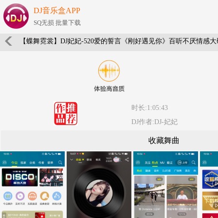
DJ音乐盒APP
SQ无损 批量下载
【蝶舞霓裳】DJ妃妃-520爱的誓言《刚好遇见你》百听不厌情感大
时长:1:05:43
DJ作者:DJ-妃妃
收藏舞曲