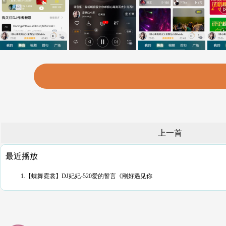
上一首
最近播放
1.【蝶舞霓裳】DJ妃妃-520爱的誓言《刚好遇见你