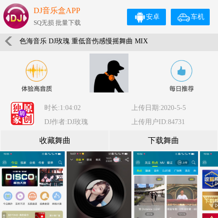
DJ音乐盒APP
安卓
车机
SQ无损 批量下载
色海音乐 DJ玫瑰 重低音伤感慢摇舞曲 MIX
时长:1:04:02
上传日期:2020-5-5
DJ作者:DJ玫瑰
上传用户ID:84731
收藏舞曲
下载舞曲