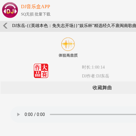
DJ音乐盒APP
SQ无损 批量下载
DJ东岳-{{英雄本色：免失志开场}}“娱乐杯”精选经久不衰闽南歌
时长:1:00:14
DJ作者:DJ东岳
收藏舞曲