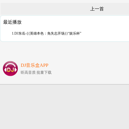
上一首
最近播放
1.DJ东岳-{{英雄本色：免失志开场}}“娱乐杯”
DJ音乐盒APP
听高音质 批量下载