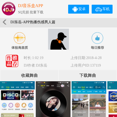
DJ音乐盒APP
安卓
车机
SQ无损 批量下载
DJ东岳-APP热播伤感男人篇
时长:1:02:19
上传日期:2018-4-28
DJ作者:DJ东岳
上传用户ID:137119
收藏舞曲
下载舞曲