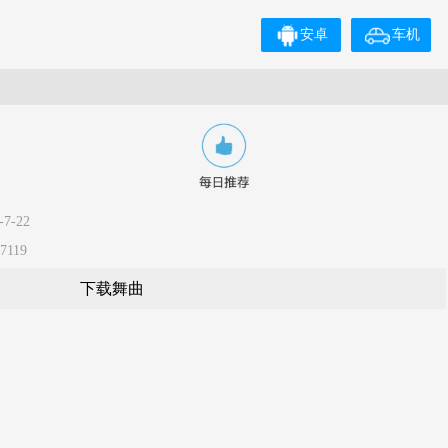
安卓
车机
7-22
7119
下载舞曲