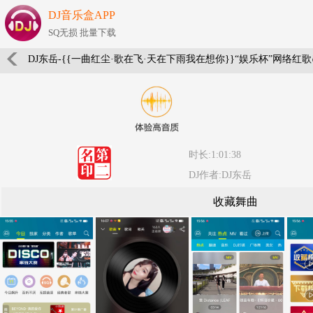
DJ音乐盒APP
SQ无损 批量下载
DJ东岳-{{一曲红尘·歌在飞·天在下雨我在想你}}“娱乐杯”网络红
时长:1:01:38
DJ作者:DJ东岳
收藏舞曲