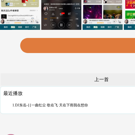
上一首
最近播放
1.DJ东岳-{{一曲红尘·歌在飞·天在下雨我在想你