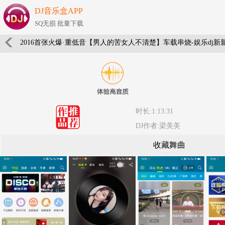
DJ音乐盒APP
SQ无损 批量下载
2016首张火爆·重低音【男人的苦女人不清楚】车载串烧-娱乐dj新
时长:1:13:31
DJ作者:梁美美
收藏舞曲