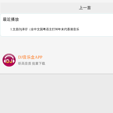
上一首
最近播放
1.文昌Dj泽仔（全中文国粤语主打90年末代香港音乐
DJ音乐盒APP
听高音质 批量下载