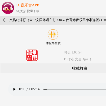
DJ音乐盒APP
SQ无损 批量下载
文昌Dj泽仔（全中文国粤语主打90年末代香港音乐革命家连版CD
时长:1:05:54
DJ作者:文昌Dj泽仔
收藏舞曲