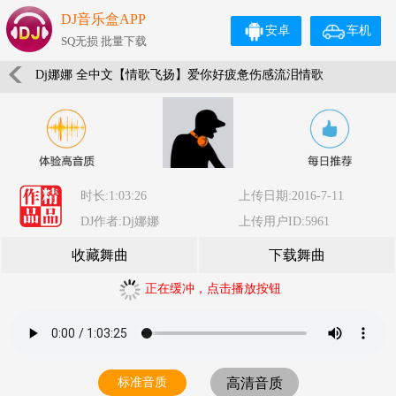
DJ音乐盒APP
安卓
车机
SQ无损 批量下载
Dj娜娜 全中文【情歌飞扬】爱你好疲惫伤感流泪情歌
时长:1:03:26
上传日期:2016-7-11
DJ作者:Dj娜娜
上传用户ID:5961
收藏舞曲
下载舞曲
正在缓冲，点击播放按钮
标准音质
高清音质