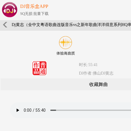
DJ音乐盒APP
SQ无损 批量下载
Dj黄志（全中文粤语歌曲连版音乐vs之新年歌曲洋洋得意系列HQ
时长:55:41
DJ作者:佛山DJ黄志
收藏舞曲