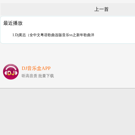
上一首
最近播放
1.Dj黄志（全中文粤语歌曲连版音乐vs之新年歌曲洋
DJ音乐盒APP
听高音质 批量下载