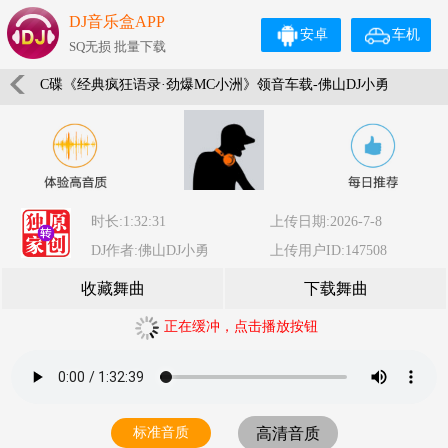
DJ音乐盒APP
安卓
车机
SQ无损 批量下载
C碟《经典疯狂语录·劲爆MC小洲》领音车载-佛山DJ小勇
时长:1:32:31
上传日期:2026-7-8
DJ作者:佛山DJ小勇
上传用户ID:147508
收藏舞曲
下载舞曲
正在缓冲，点击播放按钮
标准音质
高清音质