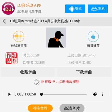
DJ音乐盒APP
安卓
车机
SQ无损 批量下载
DJ细周Remix精选2013.4月份中文伤感CLUB串
时长:60:58
上传日期:2013-4-3
DJ作者:DJ细周
上传用户ID:480
收藏舞曲
下载舞曲
正在缓冲，点击播放按钮
标准音质
高清音质