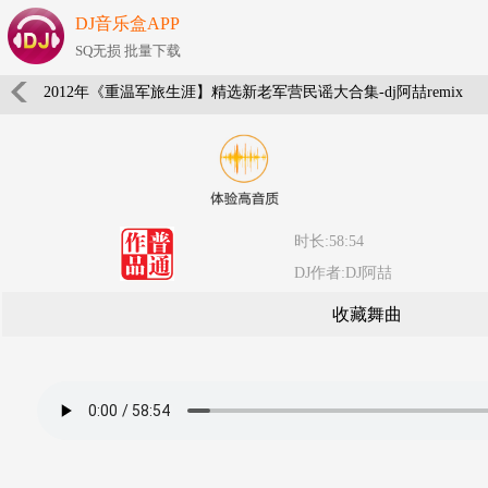
DJ音乐盒APP
SQ无损 批量下载
2012年《重温军旅生涯】精选新老军营民谣大合集-dj阿喆remix
时长:58:54
DJ作者:DJ阿喆
收藏舞曲