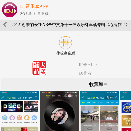
DJ音乐盒APP
SQ无损 批量下载
2012“迟来的爱”RNB全中文第十一届娱乐杯车载专辑《心海作品》
时长:61:25
DJ作者:
收藏舞曲