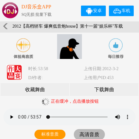
DJ音乐盒APP
安卓
车机
SQ无损 批量下载
2012【高档轿车 爆爽低音炮house】第十一届“娱乐杯”车载
串烧-平鲁小星音乐Mix
时长:53:58
上传日期:2012-3-2
DJ作者:
上传用户ID:453
收藏舞曲
下载舞曲
正在缓冲，点击播放按钮
标准音质
高清音质