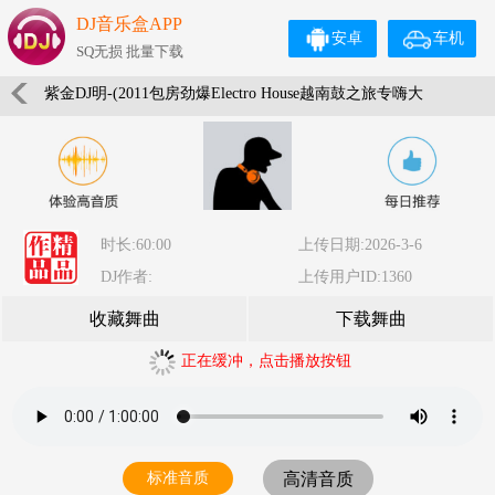
DJ音乐盒APP
安卓
车机
SQ无损 批量下载
紫金DJ明-(2011包房劲爆Electro House越南鼓之旅专嗨大
碟)
时长:60:00
上传日期:2026-3-6
DJ作者:
上传用户ID:1360
收藏舞曲
下载舞曲
正在缓冲，点击播放按钮
标准音质
高清音质