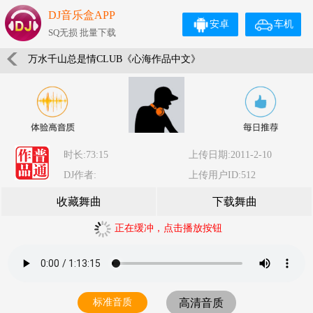
DJ音乐盒APP
安卓
车机
SQ无损 批量下载
万水千山总是情CLUB《心海作品中文》
时长:73:15
上传日期:2011-2-10
DJ作者:
上传用户ID:512
收藏舞曲
下载舞曲
正在缓冲，点击播放按钮
标准音质
高清音质